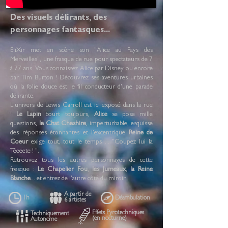
Des visuels délirants, des
personnages fantasques...
EliXir met en scène son "Alice au Pays des
Merveilles", une frasque de rue pour spectateurs de 7
à 77 ans. Vous connaissez Alice par Disney ou encore
par Tim Burton ! Découvrez ses aventures urbaines
où la folie douce est le fil conducteur d'une parade
délirante.
L'univers de Lewis Carroll est ici exposé dans la rue
!
Le Lapin
court toujours,
Alice
se pose mille
questions,
le Chat Cheshire
, imperturbable, esquisse
des réponses étonnantes et l'excentrique
Reine de
Coeur
exige tout, tout le temps ... "Coupez lui la
Têeeete ! ".
Retrouvez tous les autres personnages de cette
fresque :
Le Chapelier Fou
,
les Jumeaux
,
la Reine
Blanche
... et entrez de l'autre côté du miroir !
A partir de
1h
Déambulation
6 artistes
Effets Pyrotechniques
Techniquement
(en nocturne)
Autonome